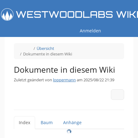
Startseite
Navi
Anmelden
Schalte
Schalte
Übersicht
den
den
übergeordneten
Verzeichnisbaum
Schalte
Dokumente in diesem Wiki
Baum
unter
den
von
Übersicht
Verzeichnisbaum
Dokumente
um.
unter
in
Dokumente
diesem
in
Wiki
diesem
Dokumente in diesem Wiki
um.
Wiki
um.
Zuletzt geändert von
loppermann
am 2025/08/22 21:39
Weitere 
Index
Baum
Anhänge